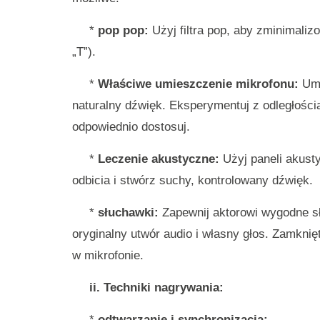
*
pop pop:
Użyj filtra pop, aby zminimaliz
„T”).
*
Właściwe umieszczenie mikrofonu:
Umi
naturalny dźwięk. Eksperymentuj z odległości
odpowiednio dostosuj.
*
Leczenie akustyczne:
Użyj paneli akust
odbicia i stwórz suchy, kontrolowany dźwięk.
*
słuchawki:
Zapewnij aktorowi wygodne sł
oryginalny utwór audio i własny głos. Zamkni
w mikrofonie.
ii. Techniki nagrywania:
*
odtwarzanie i synchronizacja: