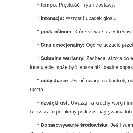
*
tempo:
Prędkość i rytm dostawy.
*
intonacja:
Wzrost i upadek głosu.
*
podkreślenie:
Które słowa są zestresow
*
Stan emocjonalny:
Ogólne uczucie prze
*
Subtelne warianty:
Zachęcaj aktora do 
inne ujęcie może być lepsze niż idealne dopa
*
oddychanie:
Zwróć uwagę na kontrolę od
ujęcia.
*
dźwięki ust:
Uważaj na kruchy warg i in
Rozwiąż te problemy podczas nagrywania lub 
*
Dopasowywanie środowiska:
Jeśli scen