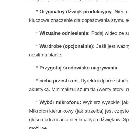
*
Oryginalny dźwięk produkcyjny:
Niech a
kluczowe znaczenie dla dopasowania stymulacj
*
Wizualne odniesienie:
Podaj wideo ze sce
*
Wardrobe (opcjonalnie):
Jeśli jest ważn
nosili na planie.
*
Przygotuj środowisko nagrywania:
*
cicha przestrzeń:
Dyrektoodporne studio 
akustyką. Minimalizuj szum tła (wentylatory, ru
*
Wybór mikrofonu:
Wybierz wysokiej jako
Mikrofon kierunkowy (jak strzelba) jest częst
głosu i odrzucania niechcianych dźwięków. Sp
możliwe.