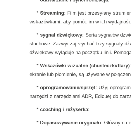
*
Streaming:
Film jest przesyłany strumie
wskazówkami, aby pomóc im w ich wydajnośc
*
sygnał dźwiękowy:
Seria sygnałów dźwi
słuchowe. Zazwyczaj słychać trzy sygnały dźw
dźwiękowy wyląduje na początku linii. Pomag
*
Wskazówki wizualne (chusteczki/flary)
ekranie lub płomienie, są używane w połączen
*
oprogramowanie/sprzęt:
Użyj oprogram
narzędzi z narzędziami ADR, Edicue) do zar
*
coaching i reżyserka:
*
Dopasowywanie oryginału:
Głównym cele