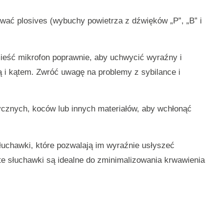
ować plosives (wybuchy powietrza z dźwięków „P”, „B” i
eść mikrofon poprawnie, aby uchwycić wyraźny i
ą i kątem. Zwróć uwagę na problemy z sybilance i
ycznych, koców lub innych materiałów, aby wchłonąć
uchawki, które pozwalają im wyraźnie usłyszeć
ęte słuchawki są idealne do zminimalizowania krwawienia