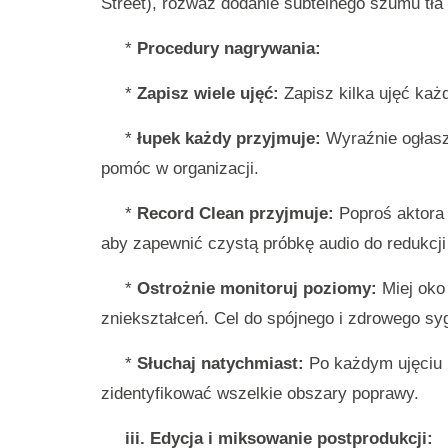
Street), rozważ dodanie subtelnego szumu tł
*
Procedury nagrywania:
*
Zapisz wiele ujęć:
Zapisz kilka ujęć każd
*
łupek każdy przyjmuje:
Wyraźnie ogłasz
pomóc w organizacji.
*
Record Clean przyjmuje:
Poproś aktora o
aby zapewnić czystą próbkę audio do redukcj
*
Ostrożnie monitoruj poziomy:
Miej oko 
zniekształceń. Cel do spójnego i zdrowego sy
*
Słuchaj natychmiast:
Po każdym ujęciu p
zidentyfikować wszelkie obszary poprawy.
iii. Edycja i miksowanie postprodukcji: