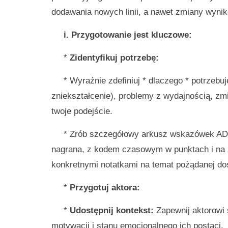
dodawania nowych linii, a nawet zmiany wyni
i. Przygotowanie jest kluczowe:
*
Zidentyfikuj potrzebę:
* Wyraźnie zdefiniuj * dlaczego * potrzeb
zniekształcenie), problemy z wydajnością, zm
twoje podejście.
* Zrób szczegółowy arkusz wskazówek ADR,
nagrana, z kodem czasowym w punktach i na z
konkretnymi notatkami na temat pożądanej do
*
Przygotuj aktora:
*
Udostępnij kontekst:
Zapewnij aktorowi s
motywacji i stanu emocjonalnego ich postaci.