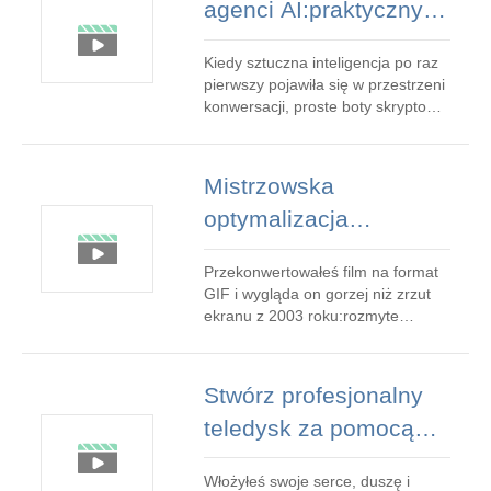
agenci AI:praktyczny
orientacja pionowa, która dominuje
na platformach mobilnych, takich
przewodnik dla
jak TikTok, Instagr
Kiedy sztuczna inteligencja po raz
właścicieli firm i
pierwszy pojawiła się w przestrzeni
marketerów
konwersacji, proste boty skryptowe
zostały okrzyknięte przełomem
technologicznym. Obecnie agenci
AI – w pełni autonomiczni asystenci
Mistrzowska
zbudowani w oparciu o duże
optymalizacja
modele językowe – na nowo
definiują możliwości
GIF:zwiększ jakość i
zautomatyzowanego wspa
Przekonwertowałeś film na format
zmniejsz rozmiar pliku
GIF i wygląda on gorzej niż zrzut
ekranu z 2003 roku:rozmyte
krawędzie, paski kolorów i plik o
wielkości 40 MB zawierający sześć
sekund materiału filmowego. Co
Stwórz profesjonalny
poszło nie tak? Krótka
teledysk za pomocą
odpowiedź:GIF to 35-letni format,
który ogranicza rozdzielczość,
sztucznej inteligencji w
liczbę klatek na s
Włożyłeś swoje serce, duszę i