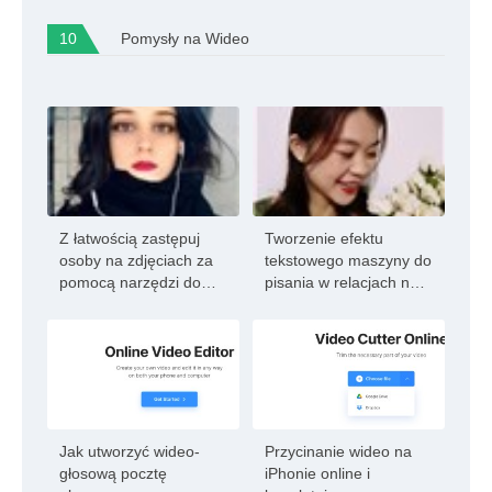
Pomysły na Wideo
Z łatwością zastępuj
Tworzenie efektu
osoby na zdjęciach za
tekstowego maszyny do
pomocą narzędzi do
pisania w relacjach na
edycji AI FlexClip
Instagramie:przewodnik
krok po kroku
Jak utworzyć wideo-
Przycinanie wideo na
głosową pocztę
iPhonie online i