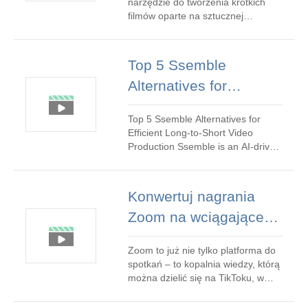
narzędzie do tworzenia krótkich
sztucznej inteligencji
filmów oparte na sztucznej
inteligencji W szybko zmieniającym
dla twórców
się świecie krótkich filmów twórcy
potrzebują niezawodnego
Top 5 Ssemble
narzędzia, które w ciągu kilku
Alternatives for
sekund przekształci długie treści w
przyciągające wzrok klipy. 2Short
Efficient Long‑to‑Short
AI jest o
Top 5 Ssemble Alternatives for
Video Production
Efficient Long‑to‑Short Video
Production Ssemble is an AI‑driven
clipping platform that converts
long‑form videos into TikTok,
YouTube Shorts, and Instagram
Konwertuj nagrania
Reels‑ready snippets. By
Zoom na wciągające
automating highlight detection,
smart cropping, captions, B‑roll
krótkie filmy za
insertion, transition
Zoom to już nie tylko platforma do
pomocą sztucznej
spotkań – to kopalnia wiedzy, którą
inteligencji
można dzielić się na TikToku, w
YouTube Shorts, na Instagramie i
nie tylko. Wyzwanie polega na