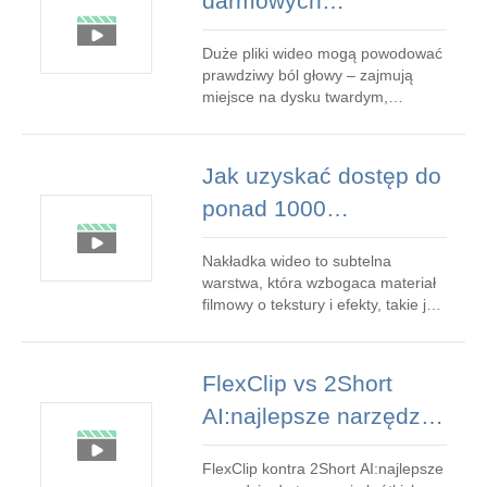
darmowych
istniejących zdjęć W ramach
kompresorów wideo
oferty:publikuj dalej do zakończenia
Duże pliki wideo mogą powodować
online, które
ofert
prawdziwy ból głowy – zajmują
zachowują jakość
miejsce na dysku twardym,
wydłużają czas przesyłania i
wyłączają przeglądarki internetowe.
Niezależnie od tego, czy
Jak uzyskać dostęp do
udostępniasz treści w mediach
ponad 1000
społecznościowych, umieszczasz
na blogach czy wysyłasz e-maile,
bezpłatnych nakładek
potrzebujesz narzędzia, któr
Nakładka wideo to subtelna
wideo i tworzyć filmy
warstwa, która wzbogaca materiał
profesjonalnej jakości
filmowy o tekstury i efekty, takie jak
dym, odblask obiektywu, ziarno
w kilka minut
filmu, wycieki światła, usterki i inne,
dodając głębi i atrakcyjności
FlexClip vs 2Short
wizualnej. Ten przewodnik
AI:najlepsze narzędzie
przeprowadzi Cię przez 11
niezawodnych metod pozyskiwania
do tworzenia krótkich
wysokiej jakośc
FlexClip kontra 2Short AI:najlepsze
filmów oparte na