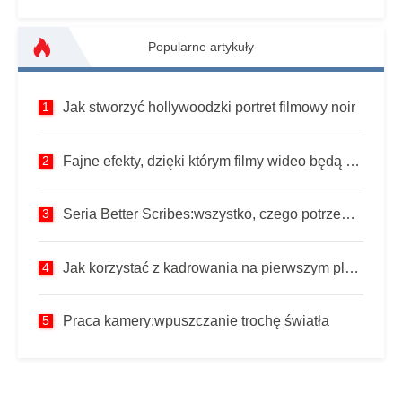
Popularne artykuły
Jak stworzyć hollywoodzki portret filmowy noir
Fajne efekty, dzięki którym filmy wideo będą się wyróżniać
Seria Better Scribes:wszystko, czego potrzebujesz, aby tworzyć niezapomniane filmy z skrybami
Jak korzystać z kadrowania na pierwszym planie, poprawiają fotografię portretową
Praca kamery:wpuszczanie trochę światła