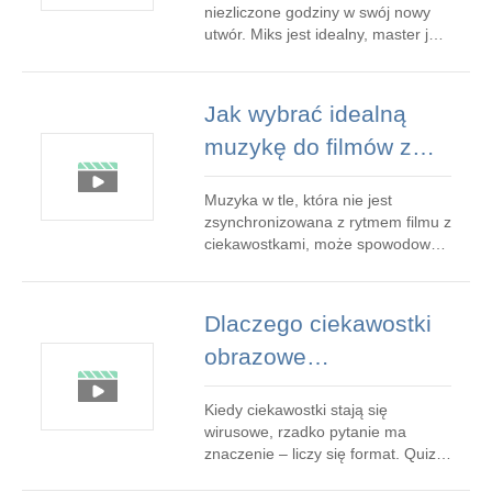
roku 2026:ostateczny
niezliczone godziny w swój nowy
przewodnik
utwór. Miks jest idealny, master jest
głośny i jest gotowy na świat.
Jednak w roku 2026 piosenka bez
oprawy wizualnej wydaje się
Jak wybrać idealną
niekompletna. Aby się wyróżnić,
muzykę do filmów z
potrzebujesz teledysku. Tradycyjnie
oznaczało to drenaż budżetu lub
ciekawostkami (i
zadowala
Muzyka w tle, która nie jest
utrzymać
zsynchronizowana z rytmem filmu z
zainteresowanie
ciekawostkami, może spowodować,
że widzowie przewiną treść, zanim
widzów)
pojawi się odpowiedź. Problemem
nie jest ilość czy jakość – to
Dlaczego ciekawostki
emocjonalne wyczucie czasu. W
obrazowe
formie ciekawostek muzyka musi
nadawać tempo pytaniu, budować
przewyższają inne
napięcie podczas
Kiedy ciekawostki stają się
formaty
wirusowe, rzadko pytanie ma
quizów:przewodnik
znaczenie – liczy się format. Quizy
oparte na obrazach przyciągają
oparty na danych