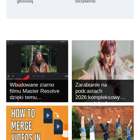
głosową
bezpłatnie
Wbudowane ziarno
Zarabianie na
filmu Master Resolve
podcastach
dzięki temu
2026:kompleksowy
podsumowaniu
przewodnik dla
twórców