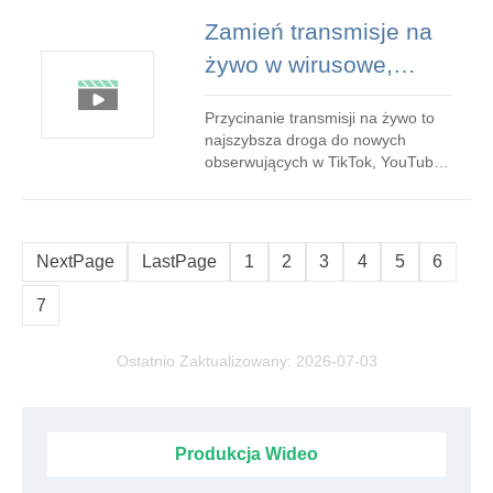
przekształceniu godzin surowego
Zamień transmisje na
materiału w niewielkie, urzekające
żywo w wirusowe,
klipy, które przykuwają uwagę
widzów. Bez wysiłku przekształcaj
krótkie klipy za
nag
Przycinanie transmisji na żywo to
pomocą sztucznej
najszybsza droga do nowych
inteligencji:najlepszy
obserwujących w TikTok, YouTube
Shorts i Instagram Reels. Jednak
przewodnik po klipach
ręczne wyszukiwanie, wycinanie i
na żywo firmy FlexClip
formatowanie najważniejszych
fragmentów jest żmudnym
NextPage
LastPage
1
2
3
4
5
6
zajęciem. Dlatego najlepsi twórcy
polegają teraz na narzędziach do
7
przycinania opartych
Ostatnio Zaktualizowany: 2026-07-03
Produkcja Wideo