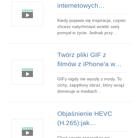
internetowych
edytorów wideo w 2026
Kiedy pojawia się inspiracja, często
r.:profesjonalna
chcesz natychmiast wcielić swój
recenzja
pomysł w życie. Jednak przy
mnóstwie dostępnych edytorów
online wybranie odpowiedniego
może być przytłaczające. Wybór
Twórz pliki GIF z
najlepszego edytora wideo online
filmów z iPhone'a w
zależy od Twoich konkretnych
celów, niezależnie od tego, czy
kilka minut —
tworzysz krótkie k
GIFy nigdy nie wyszły z mody. To
przewodnik krok po
cichy, zapętlony obraz, który wciąż
kroku
dominuje w mediach
społecznościowych, rejestruje
chwile w ciągu kilku sekund i
rozprzestrzenia się w Internecie
Objaśnienie HEVC
szybciej niż jakikolwiek inny format.
(H.265):jak
W tym przewodniku
przeprowadzimy Cię przez
identyfikować,
najbardziej niezawodne sposoby
Choć często przywołuje się