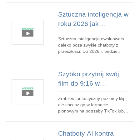
Wyodrębnianie dźwięku z
dowolnego pliku MP4 jest teraz
Sztuczna inteligencja w
prostsze niż kiedykolwiek — nie
roku 2026:jak
wymaga instalacji oprogramowania
ani wiedzy technicznej, wystarczy
automatyzacja,
przesłać, wybrać żądany
Sztuczna inteligencja ewoluowała
rozszerzanie i
daleko poza zwykłe chatboty z
sprawczość kształtują
przeszłości. Do 2026 r. będzie
przenikać każdy aspekt pracy i
naszą przyszłość
życia codziennego, dostarczając
moc poprzez trzy podstawowe
Szybko przytnij swój
funkcje:Automatyzacja ,
film do 9:16 w
Wzmocnienie i Agencja .
Zrozumienie tych kategorii – i
przypadku TikTok,
narzędzi, które je napędzają –
Zrobiłeś fantastyczny poziomy klip,
filmów i filmów
pomoż
ale chcesz go w formacie
Short:przewodnik krok
pionowym na potrzeby TikTok lub
Instagram Reels? Konwertuj
po kroku
nagrania do proporcji 9:16 za
pomocą kilku kliknięć — bez
Chatboty AI kontra
aplikacji i bez kłopotów. 9:16 to