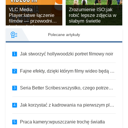
VLC Media
Zrozumienie ISO:jak
Player:łatwe łączenie
robić lepsze zdjęcia w
filmów — przewodnik
słabym świetle
krok po kroku
Polecane artykuły
Jak stworzyć hollywoodzki portret filmowy noir
Fajne efekty, dzięki którym filmy wideo będą się wyróżniać
Seria Better Scribes:wszystko, czego potrzebujesz, aby tworzyć niezapomniane filmy z skrybami
Jak korzystać z kadrowania na pierwszym planie, poprawiają fotografię portretową
Praca kamery:wpuszczanie trochę światła