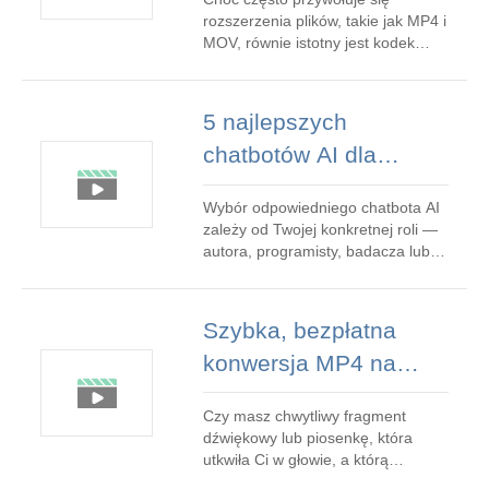
odtwarzać i tworzyć
przeks
rozszerzenia plików, takie jak MP4 i
wideo o wysokiej
MOV, równie istotny jest kodek
kompresujący wideo. Do
wydajności
najpowszechniej stosowanych
obecnie kodeków należy HEVC —
5 najlepszych
zwany także H.265 lub
chatbotów AI dla
kodowaniem wideo o wysokiej
wydajności — który zmniejsza
twórców w 2026 r. –
rozmiar pliku przy jednoczesnym
Wybór odpowiedniego chatbota AI
przewodnik eksperta
zachowaniu wi
zależy od Twojej konkretnej roli —
autora, programisty, badacza lub
zwykłego użytkownika — oraz od
budżetu, prywatności i zestawu
funkcji. Poniżej znajduje się
Szybka, bezpłatna
zwięzłe, oparte na danych
konwersja MP4 na
porównanie pięciu najlepszych
chatbotów na rok 2026, każdy
audio:Zamień filmy w
dostosowany do różnych
Czy masz chwytliwy fragment
MP3, WAV lub FLAC za
dźwiękowy lub piosenkę, która
pomocą Clideo
utkwiła Ci w głowie, a którą
znajdziesz tylko w formacie wideo?