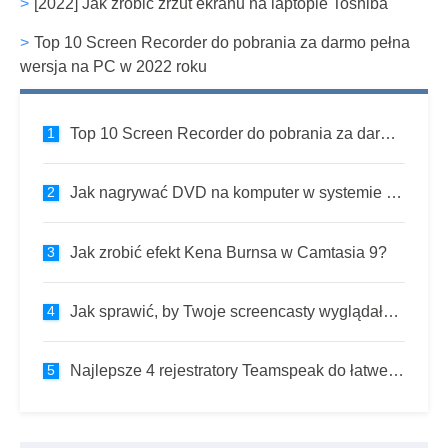
[2022] Jak zrobić zrzut ekranu na laptopie Toshiba
Top 10 Screen Recorder do pobrania za darmo pełna
wersja na PC w 2022 roku
Top 10 Screen Recorder do pobrania za darmo pełna wersja na PC w 2022 roku
Jak nagrywać DVD na komputer w systemie Windows 10 i Mac?
Jak zrobić efekt Kena Burnsa w Camtasia 9?
Jak sprawić, by Twoje screencasty wyglądały lepiej (i łatwiej je edytować)
Najlepsze 4 rejestratory Teamspeak do łatwego przechwytywania TeamSpeak