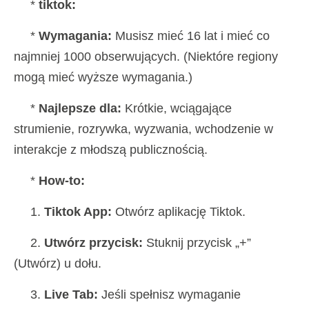
*
tiktok:
*
Wymagania:
Musisz mieć 16 lat i mieć co
najmniej 1000 obserwujących. (Niektóre regiony
mogą mieć wyższe wymagania.)
*
Najlepsze dla:
Krótkie, wciągające
strumienie, rozrywka, wyzwania, wchodzenie w
interakcje z młodszą publicznością.
*
How-to:
1.
Tiktok App:
Otwórz aplikację Tiktok.
2.
Utwórz przycisk:
Stuknij przycisk „+”
(Utwórz) u dołu.
3.
Live Tab:
Jeśli spełnisz wymaganie